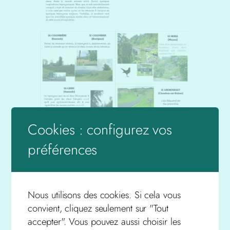
Cookies : configurez vos
préférences
Des animaux qui chantent
e
Les attaques du loup au XIX
Nous utilisons des cookies. Si cela vous
siècle à St Germain l’Herm
convient, cliquez seulement sur "Tout
accepter". Vous pouvez aussi choisir les