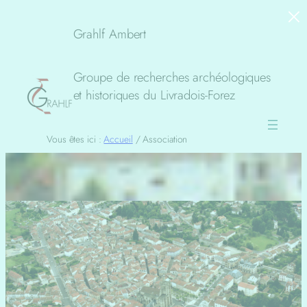
×
Aller
au
Grahlf Ambert
contenu
Groupe de recherches archéologiques
et historiques du Livradois-Forez
Vous êtes ici :
Accueil
/
Association