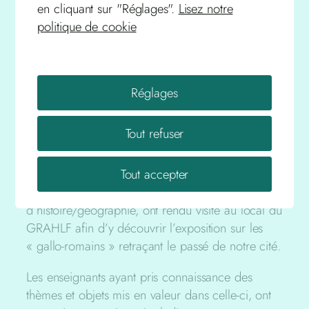
en cliquant sur "Réglages".
Lisez notre
politique de cookie
Travaux Personnels Encadrés
Réglages
2017 – Collège Jules Romains
– AMBERT
Tout refuser
Tout accepter
Le 23 juin, 2 classes de collégiens ambertois,
sous la conduite de leurs professeurs
d’histoire/géographie, ont rendu visite au local du
GRAHLF afin d’y découvrir l’exposition sur les
« gallo-romains » retraçant le passé de notre cité.
Les enseignants ayant pris connaissance des
thèmes et objets mis en valeur dans celle-ci, ont