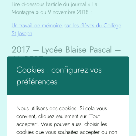
Lire ci-dessous l’article du journal « La
Montagne » du 9 novembre 2018 :
Un travail de mémoire par les élèves du Collège
St Joseph
2017 – Lycée Blaise Pascal –
AMBERT
Cookies : configurez vos
Documentation et aide à la réalisation d’un
préférences
diaporama pour l’épreuve de
Travaux
Personnels dans le cadre du Baccalauréat.
Nous utilisons des cookies. Si cela vous
convient, cliquez seulement sur "Tout
accepter". Vous pouvez aussi choisir les
cookies que vous souhaitez accepter ou non