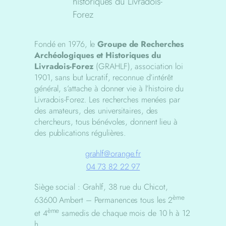
historiques du Livradois-
Forez
Fondé en 1976, le
Groupe de Recherches
Archéologiques et Historiques du
Livradois-Forez
(GRAHLF), association loi
1901, sans but lucratif, reconnue d’intérêt
général, s’attache à donner vie à l’histoire du
Livradois-Forez. Les recherches menées par
des amateurs, des universitaires, des
chercheurs, tous bénévoles, donnent lieu à
des publications régulières.
grahlf@orange.fr
04 73 82 22 97
Siège social : Grahlf, 38 rue du Chicot,
ème
63600 Ambert – Permanences tous les 2
ème
et 4
samedis de chaque mois de 10 h à 12
h.