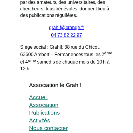
par des amateurs, des universitaires, des
façon dont ce
chercheurs, tous bénévoles, donnent lieu à
dernier est
des publications régulières.
utilisé. Bien
qu'anonymisées
grahlf@orange.fr
ces données
04 73 82 22 97
pourraient être
utilisées par
Siège social : Grahlf, 38 rue du Chicot,
Automattic ou
ème
63600 Ambert – Permanences tous les 2
leurs
ème
partenaires
et 4
samedis de chaque mois de 10 h à
pour établir
12 h.
votre profil de
navigation sur
Association le Grahlf
le Web.
Accueil
Association
Experience
Publications
Afin que notre site
Activités
Web fonctionne
Nous contacter
aussi bien que