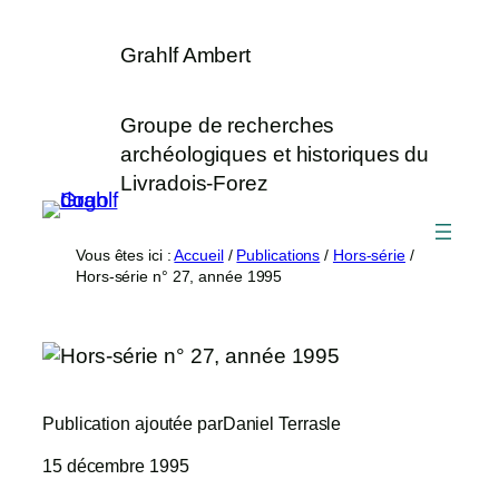
Aller
×
au
Grahlf Ambert
contenu
Groupe de recherches
archéologiques et historiques du
Livradois-Forez
Vous êtes ici :
Accueil
/
Publications
/
Hors-série
/
Hors-série n° 27, année 1995
Publication ajoutée par
Daniel Terras
le
15 décembre 1995