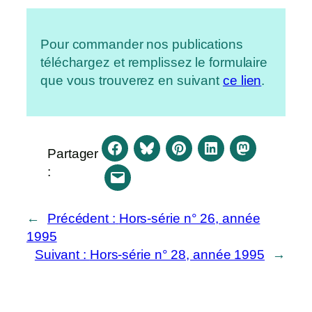
Pour commander nos publications
téléchargez et remplissez le formulaire
que vous trouverez en suivant
ce lien
.
Partager
Nécessaire
:
Ces cookies ne
sont pas
facultatifs, ils
←
Précédent :
Hors-série n° 26, année
sont
1995
nécessaires au
Suivant :
Hors-série n° 28, année 1995
→
fonctionnement
du site Web.
Aucun cookie
ne devrait