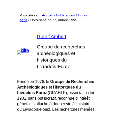
toutefois être
utilisé si vous
n'utilisez
Vous êtes ici :
Accueil
/
Publications
/
Hors-
aucune
série
/
Hors-série n° 27, année 1995
fonctionnalité
avancée du
Grahlf Ambert
site
(commentaires,
Groupe de recherches
compte
archéologiques et
utilisateur).
historiques du
Livradois-Forez
Statistiques
Afin que nous
Fondé en 1976, le
Groupe de Recherches
puissions
Archéologiques et Historiques du
améliorer la
Livradois-Forez
(GRAHLF), association loi
fonctionnalité et
1901, sans but lucratif, reconnue d’intérêt
la structure du
général, s’attache à donner vie à l’histoire
site Web, en
du Livradois-Forez. Les recherches menées
fonction de la