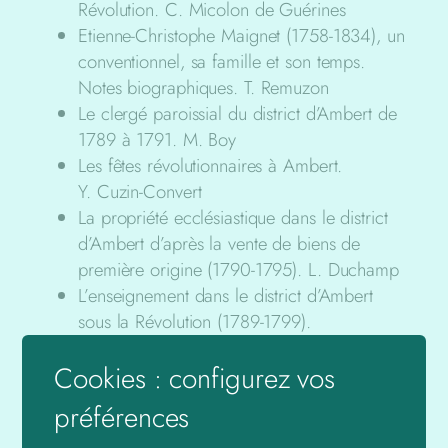
Révolution. C. Micolon de Guérines
Etienne-Christophe Maignet (1758-1834), un
conventionnel, sa famille et son temps.
Notes biographiques. T. Remuzon
Le clergé paroissial du district d’Ambert de
1789 à 1791. M. Boy
Les fêtes révolutionnaires à Ambert.
Y. Cuzin-Convert
La propriété ecclésiastique dans le district
d’Ambert d’après la vente de biens de
première origine (1790-1795). L. Duchamp
L’enseignement dans le district d’Ambert
sous la Révolution (1789-1799).
J. C. Dousson
Cookies : configurez vos
Les « billets de confiance » du district
d’Ambert. J. L. Genevrier
préférences
L’attitude de la population de la commune