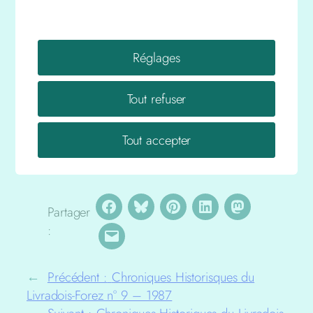
Un voeu de la paroisse de Grandrif. M. Boy
Photocopie uniquement
Réglages
Tout refuser
Pour commander nos publications
téléchargez et remplissez le formulaire que
vous trouverez en suivant
ce lien
.
Tout accepter
Partager
:
←
Précédent :
Chroniques Historisques du
Livradois-Forez n° 9 – 1987