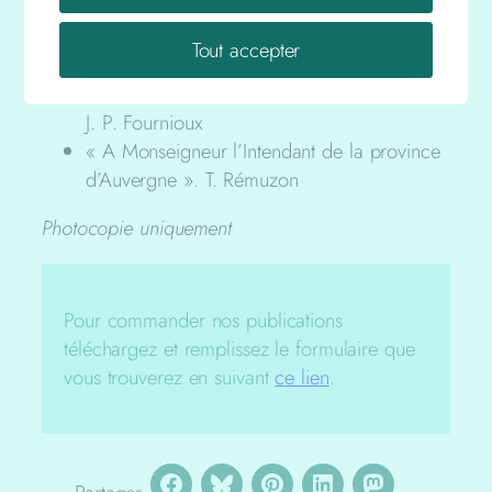
La Tour-Goyon à l’époque moderne XVI
-
e
XVIII
siècles. T. Rémuzon
Tout accepter
Soulèvement insurrectionnel de Cunlhat
Tours… 16 mars 1793, recherche.
J. P. Fournioux
« A Monseigneur l’Intendant de la province
d’Auvergne ». T. Rémuzon
Photocopie uniquement
Pour commander nos publications
téléchargez et remplissez le formulaire que
vous trouverez en suivant
ce lien
.