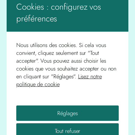
Dôme)
Cookies : configurez vos
Numismatique
préférences
Trésor de Montpeloux, commune de
Saillant. J. L. Genevrier
La voix de la Gaule celtique. J. M. Welterlin
Nous utilisons des cookies. Si cela vous
convient, cliquez seulement sur "Tout
Histoire
accepter". Vous pouvez aussi choisir les
cookies que vous souhaitez accepter ou non
Au fil de la Dore, Saint-Pierre de Chaumont
en cliquant sur "Réglages".
Lisez notre
Le Pieuré. G. Hémeret
politique de cookie
Le fief noble de la censive du lac à la fin du
e
XV
siècle. M. Boy
e
Les noms de famille d’Ambert au XIX
siècle
d’après les registres de l’état civil. Les élèves
Réglages
du lycée d’Ambert
Le château de Riols. P. Lanaret
Tout refuser
e