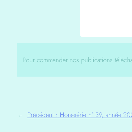
Pour commander nos publications télécha
←
Précédent :
Hors-série n° 39, année 2