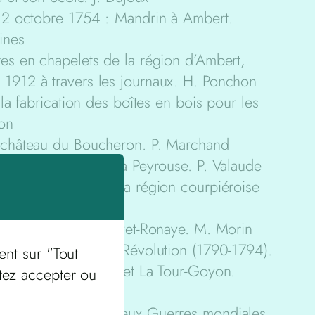
 12 octobre 1754 : Mandrin à Ambert.
ines
es en chapelets de la région d’Ambert,
1912 à travers les journaux. H. Ponchon
 la fabrication des boîtes en bois pour les
zon
 château du Boucheron. P. Marchand
hâteau disparu de La Peyrouse. P. Valaude
ques de surface de la région courpiéroise
urale vers 1830 à Fayet-Ronaye. M. Morin
cale au début de la Révolution (1790-1794).
ent sur "Tout
sses réunies de Job et La Tour-Goyon.
tez accepter ou
4-1984) entre les deux Guerres mondiales