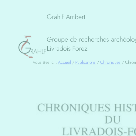
Aller
au
Grahlf Ambert
contenu
Groupe de recherches archéolog
Livradois-Forez
Vous êtes ici :
Accueil
/
Publications
/
Chroniques
/
Chron