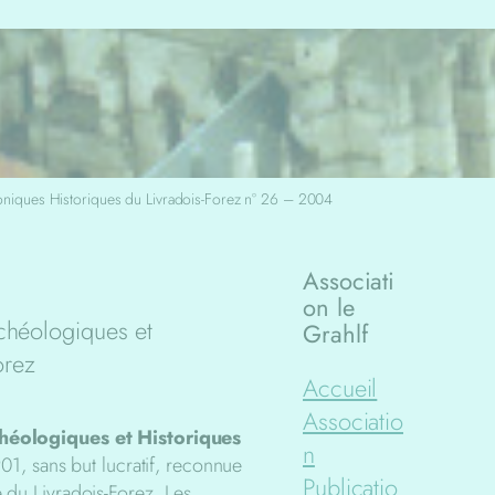
niques Historiques du Livradois-Forez n° 26 – 2004
Associati
on le
chéologiques et
Grahlf
orez
Accueil
Associatio
éologiques et Historiques
n
01, sans but lucratif, reconnue
Publicatio
re du Livradois-Forez. Les