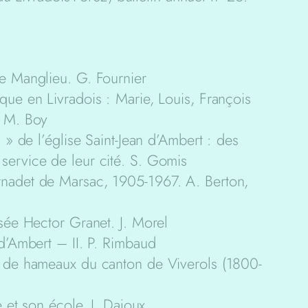
e Manglieu. G. Fournier
ue en Livradois : Marie, Louis, François
. M. Boy
 » de l’église Saint-Jean d’Ambert : des
ervice de leur cité. S. Gomis
nadet de Marsac, 1905-1967. A. Berton,
sée Hector Granet. J. Morel
d’Ambert – II. P. Rimbaud
 de hameaux du canton de Viverols (1800-
e et son école. J. Dajoux