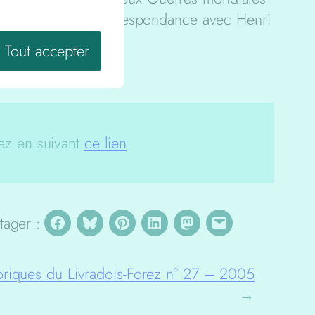
sante (d’après la correspondance avec Henri
Tout accepter
ez en suivant
ce lien
.
tager :
oriques du Livradois-Forez n° 27 – 2005
→