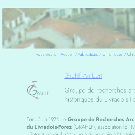
Vous êtes ici :
Accueil
/
Publications
/
Chroniques
/
Chro
Grahlf Ambert
Groupe de recherches ar
historiques du Livradois-F
Fondé en 1976, le
Groupe de Recherches Arch
du Livradois-Forez
(GRAHLF), association loi 19
d’intérêt général, s’attache à donner vie à l’histoi