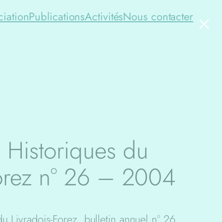
×
ciation
Publications
Activités
Nous contacter
 Historiques du
Forez n° 26 – 2004
u Livradois-Forez, bulletin annuel n° 26.