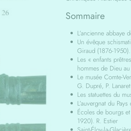
Sommaire
L’ancienne abbaye d
Un évêque schismatiq
Giraud (1876-1950)
Les « enfants prêtres
hommes de Dieu au s
Le musée Comte-Ver
G. Dupré, P. Lanaret
Les statuettes du mu
L’auvergnat du Pays 
Écoles de bourgs et
1920). R. Estier
Saint-Éloy-la-Glacièr