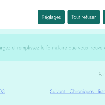
: la période sociali
Pourrat). F. N. Pénin
Réglages
Tout refuser
Ouvrage disponible
rgez et remplissez le formulaire que vous trouver
Par
003
Suivant :
Chroniques Hist