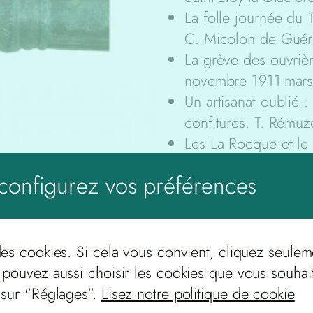
La folle journée du
C. Micolon de Guér
La grève des ouvrièr
novembre 1911-mars 
Un artisanat oublié :
confitures. T. Rému
Les La Rocque et le
Notes sur l’ancien c
configurez vos préférences
Vestiges archéologi
(suite). P. Valaude
04
Aspects de la vie r
De la démocratie lo
des cookies. Si cela vous convient, cliquez seulem
L’exemple des paroi
 pouvez aussi choisir les cookies que vous souhai
J. Dixmérias
 sur "Réglages".
Lisez notre politique de cookie
Lucien Gachon (189