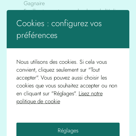
Gagnaire
Fouille et sauvetage sur la place de l’église.
J. Gagnaire
Cookies : configurez vos
Sanctus justus épiscopus sous les
préférences
mérovingiens. P. Gagnaire
La châtellenie de Baffie en 1350. M. Boy
Une antique tradition toujours vivante : la
confrérie de Notre Dame de Bonne Mort.
Nous utilisons des cookies. Si cela vous
J. Dailloux
convient, cliquez seulement sur "Tout
Étude d’une voie antique reliant Marsac à
accepter". Vous pouvez aussi choisir les
Saint-Just-de-Baffie. J. et Y. Gagnaire.
cookies que vous souhaitez accepter ou non
en cliquant sur "Réglages".
Lisez notre
Photocopie uniquement
politique de cookie
Pour commander nos publications
téléchargez et remplissez le formulaire que
Réglages