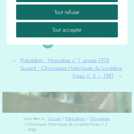
vous trouverez en suivant
ce lien
.
Tout refuser
Tout accepter
Partager
:
←
Précédent :
Hors-série n° 1, année 1978
Suivant :
Chroniques Historiques du Livradois-
Forez n° 3 – 1981
→
Vous êtes ici :
Accueil
/
Publications
/
Chroniques
/
Chroniques Historiques du Livradois-Forez n° 2
– 1980