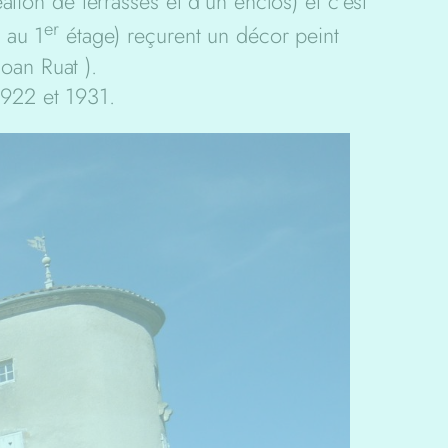
ation de terrasses et d’un enclos) et c’est
er
 au 1
étage) reçurent un décor peint
oan Ruat ).
1922 et 1931.