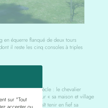
ng en équerre flanqué de deux tours
ont il reste les cinq consoles à triples
e
apparaît au XIII
siècle : le chevalier
que d’Auvergne pour « sa maison et village
ent sur "Tout
tre Béraud reconnaît tenir en fief sa
tez accepter ou