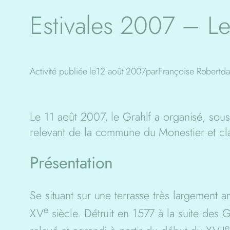
Estivales 2007 – L
Activité publiée le
12 août 2007
par
Françoise Robert
da
Le 11 août 2007, le Grahlf a organisé, sous
relevant de la commune du Monestier et cl
Présentation
Se situant sur une terrasse très largement art
e
XV
siècle. Détruit en 1577 à la suite des G
e