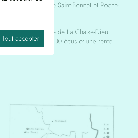
Maurice, seigneur de Saint-Bonnet et Roche-
uis cèdent à l’abbaye de La Chaise-Dieu
Tout accepter
omme principale de 500 écus et une rente