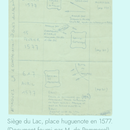
Siège du Lac, place huguenote en 1577.
(Document fourni par M. de Pommerol)