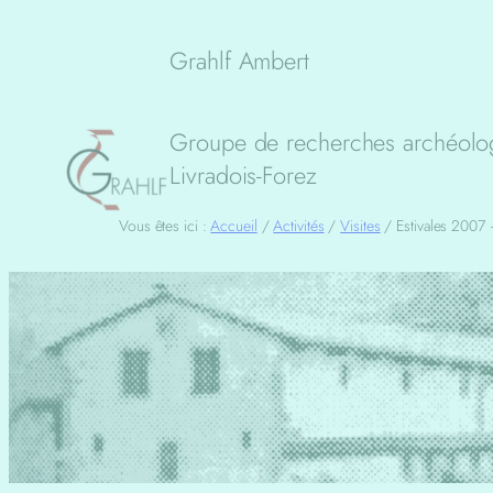
Aller
au
Grahlf Ambert
contenu
Groupe de recherches archéolog
Livradois-Forez
Vous êtes ici :
Accueil
/
Activités
/
Visites
/
Estivales 2007