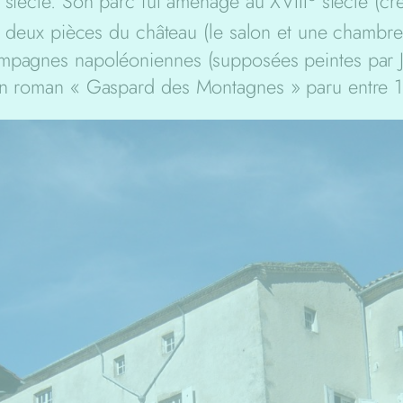
siècle. Son parc fut aménagé au XVIII
siècle (cré
ue deux pièces du château (le salon et une chambre
ampagnes napoléoniennes (supposées peintes par J
son roman « Gaspard des Montagnes » paru entre 