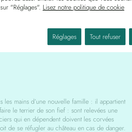
maison du Lac et divers autres biens de Pierre-
 sur "Réglages".
Lisez notre politique de cookie
2
Savine (
).
En 1424, un autre Béraud du Lac et son fils Lo
Réglages
Tout refuser
leurs droits sur divers villages moyennant la s
annuelle de 25 sols.
s les mains d’une nouvelle famille : il appartient
aire le terrier de son fief : sont relevées une
anciers qui en dépendent doivent les corvées
roit de se réfugler au château en cas de danger.