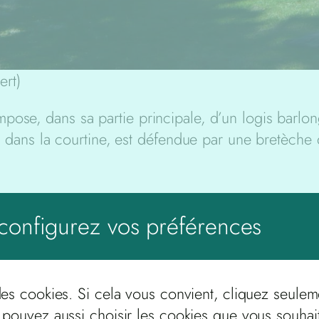
ert)
pose, dans sa partie principale, d’un logis barlo
te dans la courtine, est défendue par une bretèche d
configurez vos préférences
Le premier seigneur du Lac, désigné comme tel, 
Béraud Palmart rend hommage, en 1261, à l’évê
des cookies. Si cela vous convient, cliquez seulem
1
du Lac » et autres biens (
). En mars 1316, un au
 pouvez aussi choisir les cookies que vous souhai