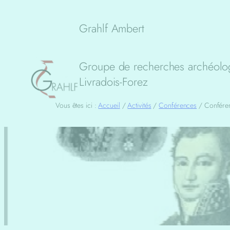
Aller
au
Grahlf Ambert
contenu
Groupe de recherches archéolog
Livradois-Forez
Vous êtes ici :
Accueil
/
Activités
/
Conférences
/
Conféren