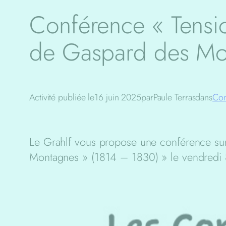
Conférence « Tensio
de Gaspard des Mo
Activité publiée le
16 juin 2025
par
Paule Terras
dans
Con
Le Grahlf vous propose une conférence sur
Montagnes » (1814 – 1830) » le vendredi 