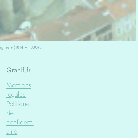
agnes » (1814 – 1830) »
Grahlf.fr
Mentions
légales
Politique
de
confidenti
alité