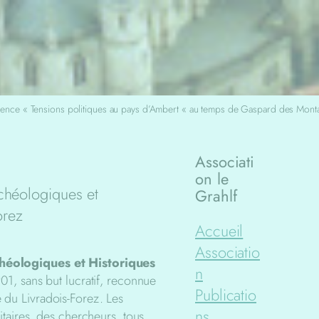
ence « Tensions politiques au pays d’Ambert « au temps de Gaspard des Mont
Associati
on le
chéologiques et
Grahlf
orez
Accueil
Associatio
éologiques et Historiques
n
01, sans but lucratif, reconnue
Publicatio
re du Livradois-Forez. Les
ns
taires, des chercheurs, tous