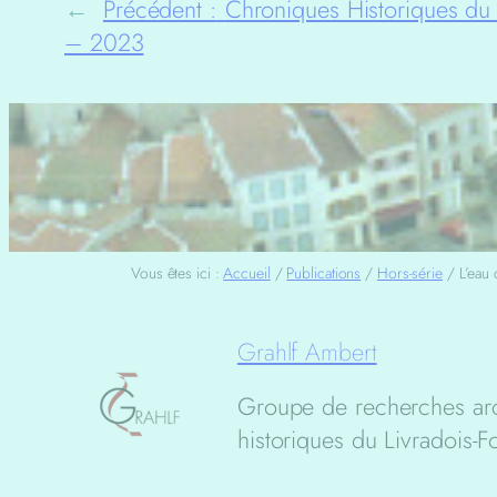
←
Précédent :
Chroniques Historiques du 
– 2023
Vous êtes ici :
Accueil
/
Publications
/
Hors-série
/
L’eau
Grahlf Ambert
Groupe de recherches ar
historiques du Livradois-F