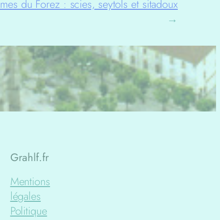
es du Forez : scies, seytols et sitadoux
→
Grahlf.fr
Mentions
légales
Politique