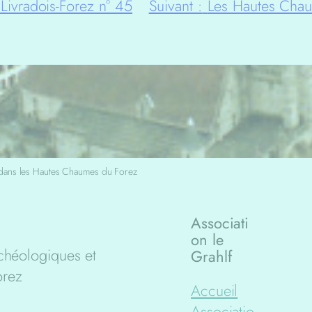
Livradois-Forez n° 45
Suivant :
Les Hautes Chaum
 dans les Hautes Chaumes du Forez
Associati
on le
chéologiques et
Grahlf
orez
Accueil
Associatio