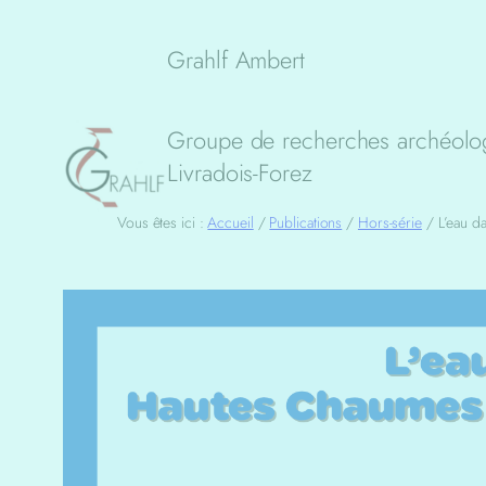
Aller
au
Grahlf Ambert
contenu
Groupe de recherches archéolog
Livradois-Forez
Vous êtes ici :
Accueil
/
Publications
/
Hors-série
/
L’eau d