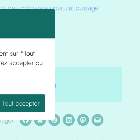
bon de commande pour cet ouvrage
ent sur "Tout
tez accepter ou
ez en suivant
ce lien
.
Tout accepter
tager :