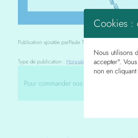
Cookies : 
Publication ajoutée par
Paule Terras
le
2 avril 2024
Nous utilisons 
accepter". Vous
Type de publication :
Hors-série
non en cliquant
Pour commander nos publications télécha