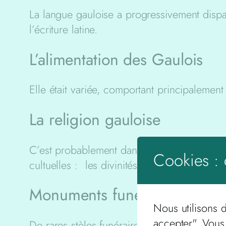
La langue gauloise a progressivement disparu 
l’écriture latine.
L’alimentation des Gaulois
Elle était variée, comportant principalemen
La religion gauloise
C’est probablement dans ce domaine que les
Cookies : 
cultuelles : les divinités gauloises étaient
Monuments funéraires et statu
Nous utilisons 
accepter". Vous
De rares stèles funéraires en l’honneur de 