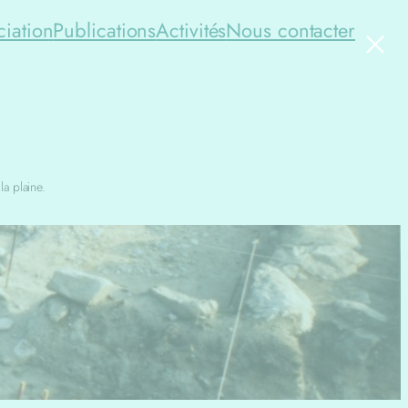
×
ciation
Publications
Activités
Nous contacter
a plaine.