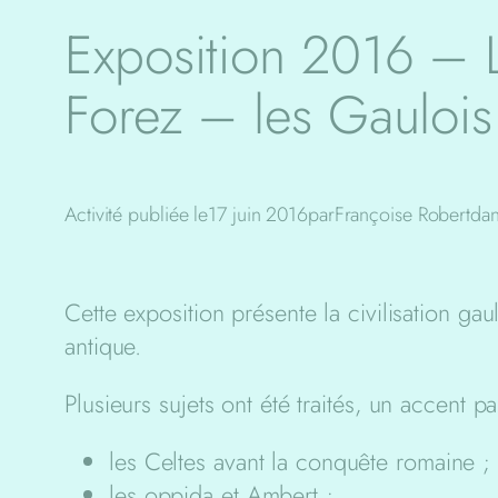
Exposition 2016 – L
Forez – les Gaulois 
Activité publiée le
17 juin 2016
par
Françoise Robert
da
Cette exposition présente la civilisation g
antique.
Plusieurs sujets ont été traités, un accent p
les Celtes avant la conquête romaine ;
les oppida et Ambert ;