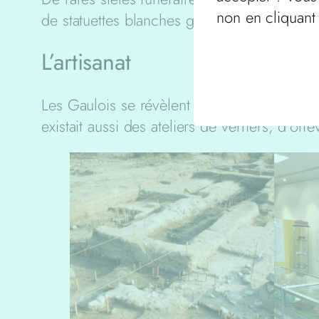
non en cliquant
de statuettes blanches garantes de fécondit
L’artisanat
Les Gaulois se révèlent d’habiles artisans qu
existait aussi des ateliers de verriers, d’or