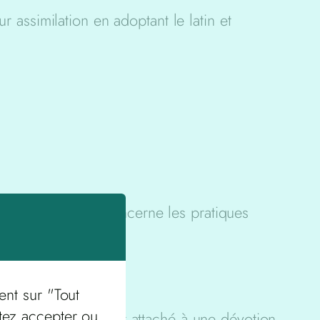
r assimilation en adoptant le latin et
mment en ce qui concerne les pratiques
.
ent sur "Tout
tez accepter ou
s que le peuple était attaché à une dévotion