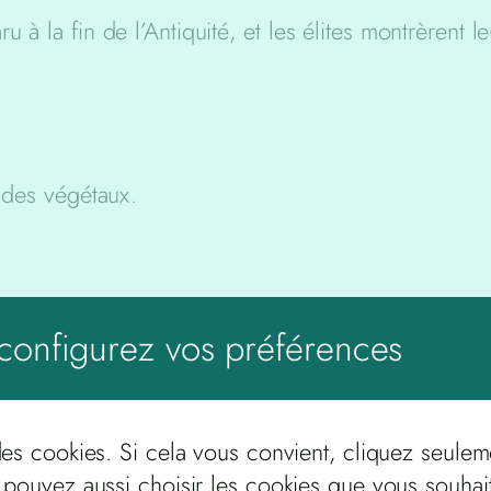
à la fin de l’Antiquité, et les élites montrèrent leu
t des végétaux.
 traditions gauloises ont le mieux persisté, nota
configurez vos préférences
 toujours honorées, même si leur nom était romanisé
ettes votives
des cookies. Si cela vous convient, cliquez seulem
 pouvez aussi choisir les cookies que vous souhai
personnages importants ont été mises à jour, tandi