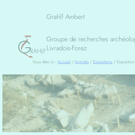
Aller
au
Grahlf Ambert
contenu
Groupe de recherches archéolog
Livradois-Forez
Vous êtes ici :
Accueil
/
Activités
/
Expositions
/
Exposition