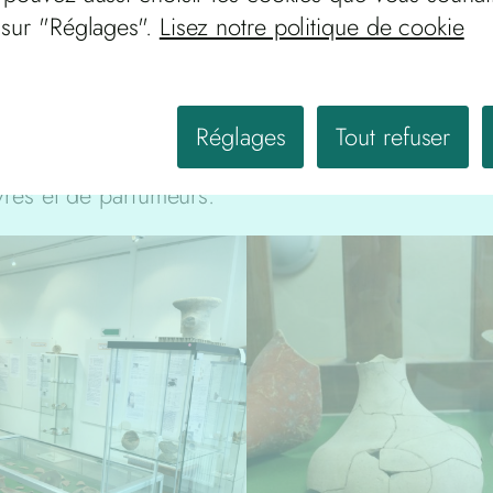
 sur "Réglages".
Lisez notre politique de cookie
é.
Réglages
Tout refuser
e ce soit dans la métallurgie ou la poterie ; ils pra
fèvres et de parfumeurs.